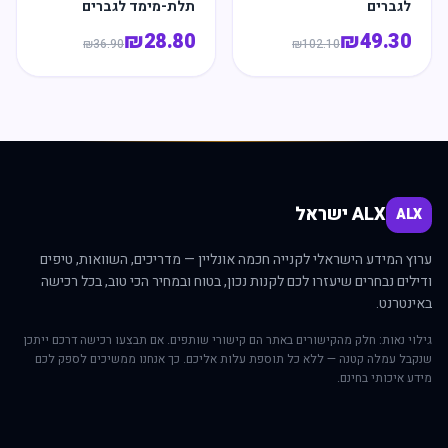
לגברים
תלת-מימד לגברים
₪
28.80
₪
49.30
₪
36.90
₪
102.10
ALX ישראל
ALX
ערוץ המידע הישראלי לקנייה חכמה אונליין — מדריכים, השוואות, טיפים
ודילים נבחרים שיעזרו לכם לקנות נכון, בטוח ובמחיר הכי טוב, בכל רכישה
באינטרנט.
גילוי נאות: חלק מהקישורים באתר הם קישורי שותפים. אם תבצעו רכישה דרכם ייתכן
שנקבל עמלה קטנה — ללא כל תוספת עלות אליכם. כך אנחנו ממשיכים לספק לכם
מידע איכותי בחינם.