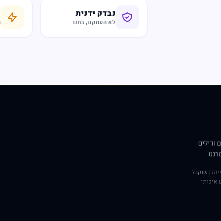
נבדק ידנית
ח
לא העתקנו, בחנו
ר
 ודילים
רנט.
יתכן שנקבל
 איכותי