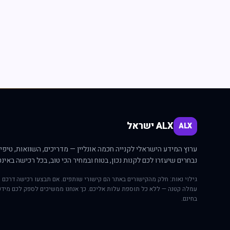
ALX ישראל
ALX
ערוץ המידע הישראלי לקנייה חכמה אונליין — מדריכים, השוואות, טיפים
נבחרים שיעזרו לכם לקנות נכון, בטוח ובמחיר הכי טוב, בכל רכישה באינט
גילוי נאות: חלק מהקישורים באתר הם קישורי שותפים. אם תבצעו רכישה דרכם י
עמלה קטנה — ללא כל תוספת עלות אליכם. כך אנחנו ממשיכים לספק לכם מידע
בחינם.