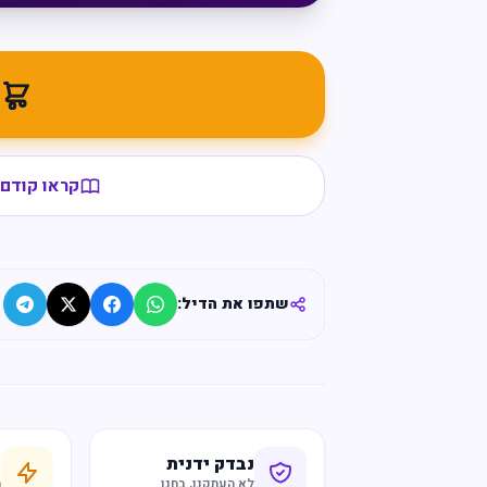
מ
קראו קודם 
שתפו את הדיל:
נבדק ידנית
ח
לא העתקנו, בחנו
ר