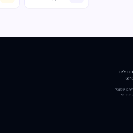
 ודילים
רנט.
יתכן שנקבל
 איכותי