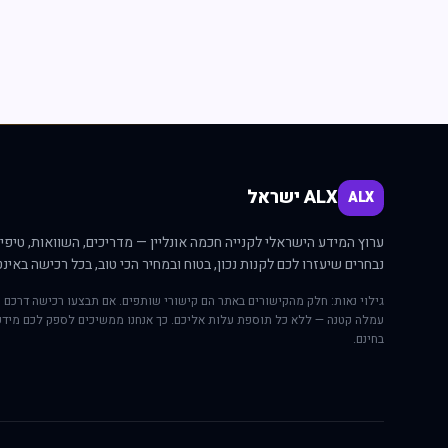
ALX ישראל
ALX
ערוץ המידע הישראלי לקנייה חכמה אונליין — מדריכים, השוואות, טיפים
נבחרים שיעזרו לכם לקנות נכון, בטוח ובמחיר הכי טוב, בכל רכישה באינט
גילוי נאות: חלק מהקישורים באתר הם קישורי שותפים. אם תבצעו רכישה דרכם י
עמלה קטנה — ללא כל תוספת עלות אליכם. כך אנחנו ממשיכים לספק לכם מידע
בחינם.