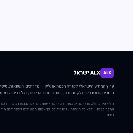
ALX ישראל
ALX
ערוץ המידע הישראלי לקנייה חכמה אונליין — מדריכים, השוואות, טיפים
נבחרים שיעזרו לכם לקנות נכון, בטוח ובמחיר הכי טוב, בכל רכישה באינט
גילוי נאות: חלק מהקישורים באתר הם קישורי שותפים. אם תבצעו רכישה דרכם י
עמלה קטנה — ללא כל תוספת עלות אליכם. כך אנחנו ממשיכים לספק לכם מידע
בחינם.