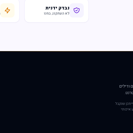
נבדק ידנית
ח
לא העתקנו, בחנו
ר
 ודילים
רנט.
יתכן שנקבל
 איכותי