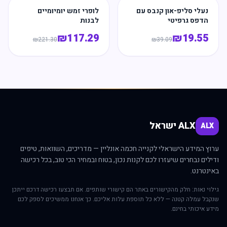
נעלי סליפ-און קנבס עם
לופרי זמש יומיומיים
הדפס גרפיטי
לבנות
₪
117.29
₪
19.55
₪
221.30
₪
39.09
ALX ישראל
ALX
ערוץ המידע הישראלי לקנייה חכמה אונליין — מדריכים, השוואות, טיפים
ודילים נבחרים שיעזרו לכם לקנות נכון, בטוח ובמחיר הכי טוב, בכל רכישה
באינטרנט.
גילוי נאות: חלק מהקישורים באתר הם קישורי שותפים. אם תבצעו רכישה דרכם ייתכן
שנקבל עמלה קטנה — ללא כל תוספת עלות אליכם. כך אנחנו ממשיכים לספק לכם
מידע איכותי בחינם.