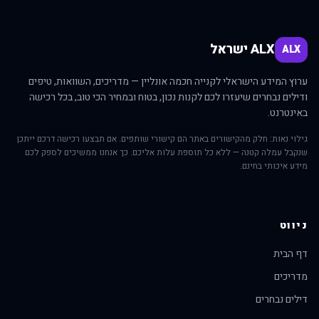
ALX ישראל
ALX
ערוץ המידע הישראלי לקנייה חכמה אונליין — מדריכים, השוואות, טיפים
ודילים נבחרים שיעזרו לכם לקנות נכון, בטוח ובמחיר הכי טוב, בכל רכישה
באינטרנט.
גילוי נאות: חלק מהקישורים באתר הם קישורי שותפים. אם תבצעו רכישה דרכם ייתכן
שנקבל עמלה קטנה — ללא כל תוספת עלות אליכם. כך אנחנו ממשיכים לספק לכם
מידע איכותי בחינם.
ניווט
דף הבית
מדריכים
דילים נבחרים