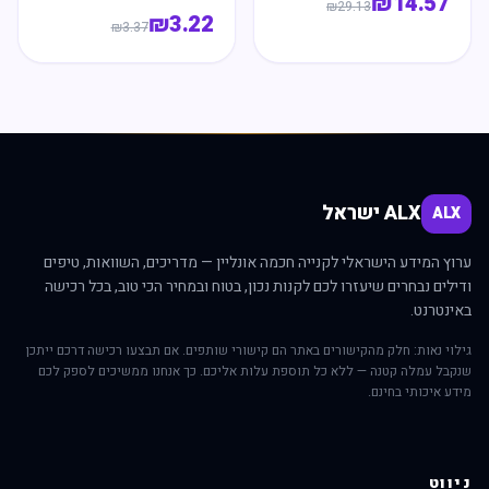
₪
14.57
₪
29.13
₪
3.22
₪
3.37
ALX ישראל
ALX
ערוץ המידע הישראלי לקנייה חכמה אונליין — מדריכים, השוואות, טיפים
ודילים נבחרים שיעזרו לכם לקנות נכון, בטוח ובמחיר הכי טוב, בכל רכישה
באינטרנט.
גילוי נאות: חלק מהקישורים באתר הם קישורי שותפים. אם תבצעו רכישה דרכם ייתכן
שנקבל עמלה קטנה — ללא כל תוספת עלות אליכם. כך אנחנו ממשיכים לספק לכם
מידע איכותי בחינם.
ניווט