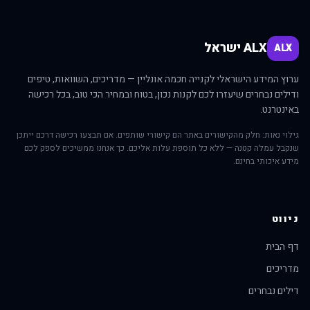
ALX ישראל
ALX
ערוץ המידע הישראלי לקנייה חכמה אונליין — מדריכים, השוואות, טיפים
ודילים נבחרים שיעזרו לכם לקנות נכון, בטוח ובמחיר הכי טוב, בכל רכישה
באינטרנט.
גילוי נאות: חלק מהקישורים באתר הם קישורי שותפים. אם תבצעו רכישה דרכם ייתכן
שנקבל עמלה קטנה — ללא כל תוספת עלות אליכם. כך אנחנו ממשיכים לספק לכם
מידע איכותי בחינם.
ניווט
דף הבית
מדריכים
דילים נבחרים