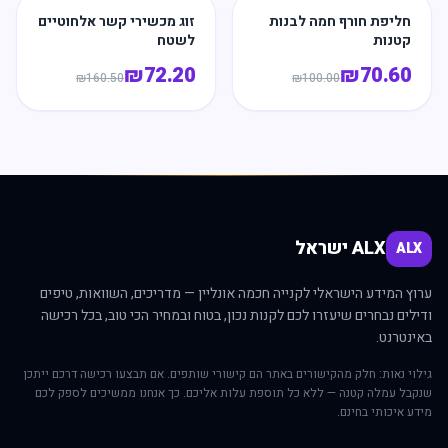
חליפת חורף חמה לבנות
זוג מכשירי קשר אלחוטיים
קטנות
לשטח
₪
72.20
₪
70.60
₪
160.50
₪
100.00
ALX ישראל
ALX
ערוץ המידע הישראלי לקנייה חכמה אונליין — מדריכים, השוואות, טיפים
ודילים נבחרים שיעזרו לכם לקנות נכון, בטוח ובמחיר הכי טוב, בכל רכישה
באינטרנט.
גילוי נאות: חלק מהקישורים באתר הם קישורי שותפים. אם תבצעו רכישה דרכם ייתכן
שנקבל עמלה קטנה — ללא כל תוספת עלות אליכם. כך אנחנו ממשיכים לספק לכם
מידע איכותי בחינם.