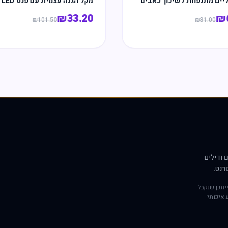
ליים מתנפחת לשיכוך כאבים
מקל הגנה עצמית עם פנס LED משולב
₪
33.20
₪
₪
101.50
₪
81.00
 ודילים
רנט.
יתכן שנקבל
 איכותי