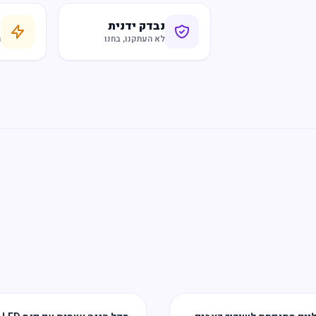
נבדק ידנית
ח
לא העתקנו, בחנו
ר