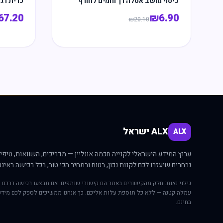
כיסוי מושב אסלה רך וחמים לחורף
כרית רג
67.20
₪
6.90
₪
20.10
ALX ישראל
ALX
ערוץ המידע הישראלי לקנייה חכמה אונליין — מדריכים, השוואות, טיפים
נבחרים שיעזרו לכם לקנות נכון, בטוח ובמחיר הכי טוב, בכל רכישה באינט
גילוי נאות: חלק מהקישורים באתר הם קישורי שותפים. אם תבצעו רכישה דרכם י
עמלה קטנה — ללא כל תוספת עלות אליכם. כך אנחנו ממשיכים לספק לכם מידע
בחינם.