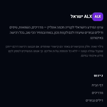
ALX ישראל
ALX
ערוץ המידע הישראלי לקנייה חכמה אונליין — מדריכים, השוואות, טיפים
ודילים נבחרים שיעזרו לכם לקנות נכון, בטוח ובמחיר הכי טוב, בכל רכישה
באינטרנט.
גילוי נאות: חלק מהקישורים באתר הם קישורי שותפים. אם תבצעו רכישה דרכם ייתכן
שנקבל עמלה קטנה — ללא כל תוספת עלות אליכם. כך אנחנו ממשיכים לספק לכם
מידע איכותי בחינם.
ניווט
דף הבית
מדריכים
דילים נבחרים