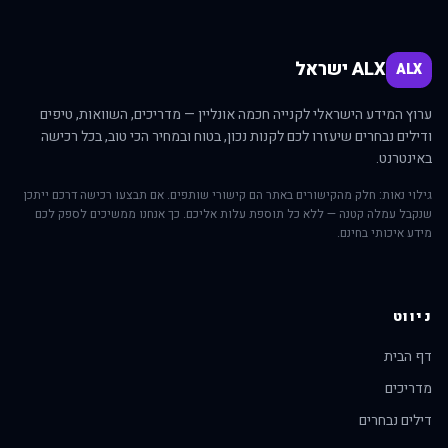
ALX ישראל
ALX
ערוץ המידע הישראלי לקנייה חכמה אונליין — מדריכים, השוואות, טיפים
ודילים נבחרים שיעזרו לכם לקנות נכון, בטוח ובמחיר הכי טוב, בכל רכישה
באינטרנט.
גילוי נאות: חלק מהקישורים באתר הם קישורי שותפים. אם תבצעו רכישה דרכם ייתכן
שנקבל עמלה קטנה — ללא כל תוספת עלות אליכם. כך אנחנו ממשיכים לספק לכם
מידע איכותי בחינם.
ניווט
דף הבית
מדריכים
דילים נבחרים