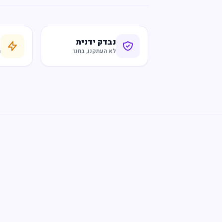
נבדק ידנית
ח
לא העתקנו, בחנו
ר