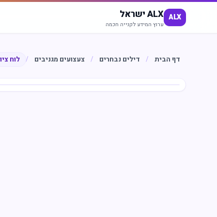
ALX ישראל
ALX
ערוץ המידע לקנייה חכמה
דף הבית
/
דילים נבחרים
/
צעצועים מגניבים
/
לוח ציו
חיסכון
%
51