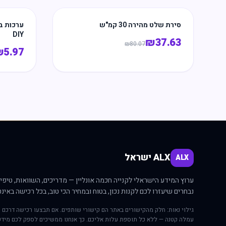
סירת שלט מהירה 30 קמ"ש
ערכות ב
DIY
₪
37.63
₪
80.07
₪
5.97
ALX ישראל
ALX
ערוץ המידע הישראלי לקנייה חכמה אונליין — מדריכים, השוואות, טיפים
נבחרים שיעזרו לכם לקנות נכון, בטוח ובמחיר הכי טוב, בכל רכישה באינט
גילוי נאות: חלק מהקישורים באתר הם קישורי שותפים. אם תבצעו רכישה דרכם י
עמלה קטנה — ללא כל תוספת עלות אליכם. כך אנחנו ממשיכים לספק לכם מידע