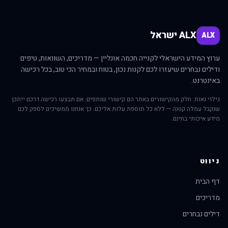
ALX ישראל
ALX
ערוץ המידע הישראלי לקנייה חכמה אונליין — מדריכים, השוואות, טיפים
ודילים נבחרים שיעזרו לכם לקנות נכון, בטוח ובמחיר הכי טוב, בכל רכישה
באינטרנט.
גילוי נאות: חלק מהקישורים באתר הם קישורי שותפים. אם תבצעו רכישה דרכם ייתכן
שנקבל עמלה קטנה — ללא כל תוספת עלות אליכם. כך אנחנו ממשיכים לספק לכם
מידע איכותי בחינם.
ניווט
דף הבית
מדריכים
דילים נבחרים