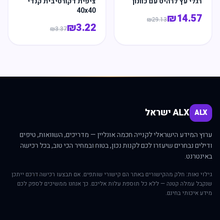
רגלי עץ לרהיט עם כוונון
ציפית דקורטיבית קנדי
40x40
₪
14.57
₪
29.13
₪
3.22
₪
3.37
ALX ישראל
ALX
ערוץ המידע הישראלי לקנייה חכמה אונליין — מדריכים, השוואות, טיפים
ודילים נבחרים שיעזרו לכם לקנות נכון, בטוח ובמחיר הכי טוב, בכל רכישה
באינטרנט.
גילוי נאות: חלק מהקישורים באתר הם קישורי שותפים. אם תבצעו רכישה דרכם ייתכן
שנקבל עמלה קטנה — ללא כל תוספת עלות אליכם. כך אנחנו ממשיכים לספק לכם
מידע איכותי בחינם.