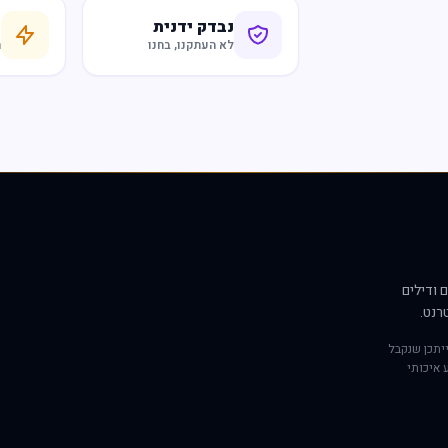
נבדק ידנית
ח
לא העתקנו, בחנו
ר
 ודילים
רנט.
יתכן שנקבל
 איכותי