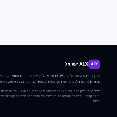
ALX ישראל
ALX
ערוץ המידע הישראלי לקנייה חכמה אונליין — מדריכים, השוואות, טיפים
נבחרים שיעזרו לכם לקנות נכון, בטוח ובמחיר הכי טוב, בכל רכישה באינט
גילוי נאות: חלק מהקישורים באתר הם קישורי שותפים. אם תבצעו רכישה דרכם י
עמלה קטנה — ללא כל תוספת עלות אליכם. כך אנחנו ממשיכים לספק לכם מידע
בחינם.