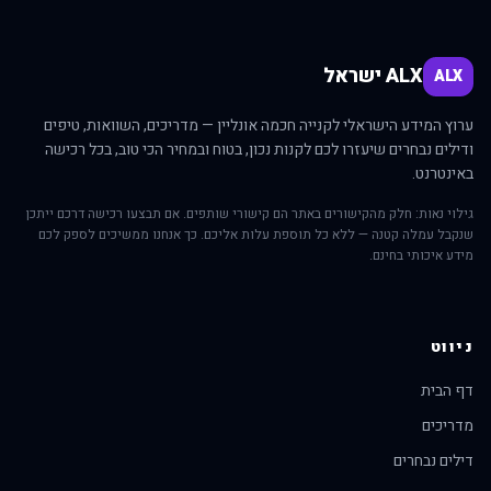
ALX ישראל
ALX
ערוץ המידע הישראלי לקנייה חכמה אונליין — מדריכים, השוואות, טיפים
ודילים נבחרים שיעזרו לכם לקנות נכון, בטוח ובמחיר הכי טוב, בכל רכישה
באינטרנט.
גילוי נאות: חלק מהקישורים באתר הם קישורי שותפים. אם תבצעו רכישה דרכם ייתכן
שנקבל עמלה קטנה — ללא כל תוספת עלות אליכם. כך אנחנו ממשיכים לספק לכם
מידע איכותי בחינם.
ניווט
דף הבית
מדריכים
דילים נבחרים