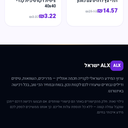
רגלי עץ לרהיט עם כוונון
ציפית דקורטיבית קנדי
40x40
₪
14.57
₪
29.13
₪
3.22
₪
3.37
ALX ישראל
ALX
ערוץ המידע הישראלי לקנייה חכמה אונליין — מדריכים, השוואות, טיפים
ודילים נבחרים שיעזרו לכם לקנות נכון, בטוח ובמחיר הכי טוב, בכל רכישה
באינטרנט.
גילוי נאות: חלק מהקישורים באתר הם קישורי שותפים. אם תבצעו רכישה דרכם ייתכן
שנקבל עמלה קטנה — ללא כל תוספת עלות אליכם. כך אנחנו ממשיכים לספק לכם
מידע איכותי בחינם.