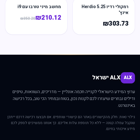
רמקולי רדיו Herdio 5.25
מחשב מיני טורבו עם i9
אינץ'
₪
210.12
₪
350.20
₪
303.73
ALX ישראל
ALX
ערוץ המידע הישראלי לקנייה חכמה אונליין — מדריכים, השוואות, טיפים
ודילים נבחרים שיעזרו לכם לקנות נכון, בטוח ובמחיר הכי טוב, בכל רכישה
באינטרנט.
גילוי נאות: חלק מהקישורים באתר הם קישורי שותפים. אם תבצעו רכישה דרכם ייתכן
שנקבל עמלה קטנה — ללא כל תוספת עלות אליכם. כך אנחנו ממשיכים לספק לכם
מידע איכותי בחינם.