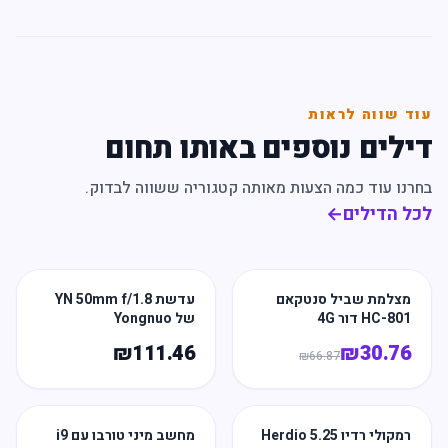
עוד שווה לראות
דילים נוספים באותו תחום
בחרנו עוד כמה הצעות מאותה קטגוריה ששווה לבדוק.
לכל הדילים
←
מצלמת שביל סנטקאם
עדשת YN 50mm f/1.8
HC-801 דור 4G
של Yongnuo
₪
111.46
₪
30.76
₪
66.87
רמקולי רדיו Herdio 5.25
מחשב מיני טורבו עם i9