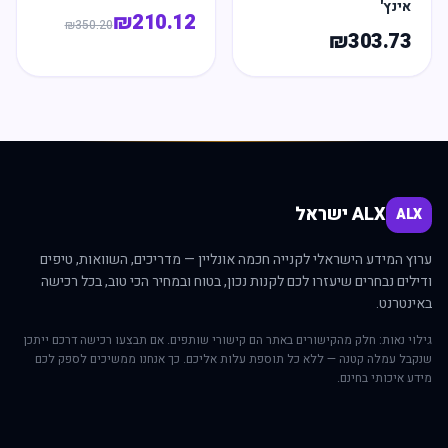
אינץ'
₪
210.12
₪
350.20
₪
303.73
ALX ישראל
ALX
ערוץ המידע הישראלי לקנייה חכמה אונליין — מדריכים, השוואות, טיפים
ודילים נבחרים שיעזרו לכם לקנות נכון, בטוח ובמחיר הכי טוב, בכל רכישה
באינטרנט.
גילוי נאות: חלק מהקישורים באתר הם קישורי שותפים. אם תבצעו רכישה דרכם ייתכן
שנקבל עמלה קטנה — ללא כל תוספת עלות אליכם. כך אנחנו ממשיכים לספק לכם
מידע איכותי בחינם.