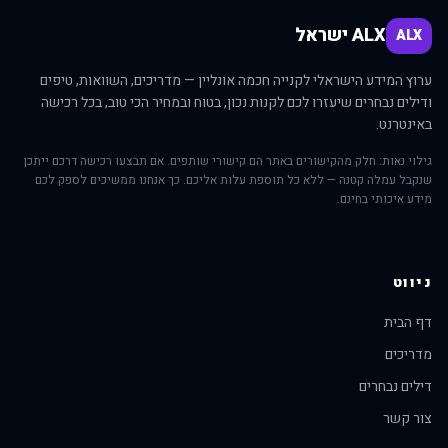
ALX ישראל
ALX
ערוץ המידע הישראלי לקנייה חכמה אונליין — מדריכים, השוואות, טיפים
ודילים נבחרים שיעזרו לכם לקנות נכון, בטוח ובמחיר הכי טוב, בכל רכישה
באינטרנט.
גילוי נאות: חלק מהקישורים באתר הם קישורי שותפים. אם תבצעו רכישה דרכם ייתכן
שנקבל עמלה קטנה — ללא כל תוספת עלות אליכם. כך אנחנו ממשיכים לספק לכם
מידע איכותי בחינם.
ניווט
דף הבית
מדריכים
דילים נבחרים
צור קשר