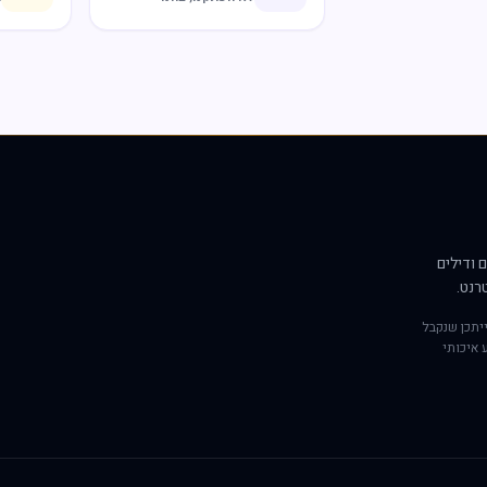
 ודילים
רנט.
יתכן שנקבל
 איכותי