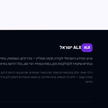
ALX ישראל
ALX
ערוץ המידע הישראלי לקנייה חכמה אונליין — מדריכים, השוואות, טיפים
נבחרים שיעזרו לכם לקנות נכון, בטוח ובמחיר הכי טוב, בכל רכישה באינט
גילוי נאות: חלק מהקישורים באתר הם קישורי שותפים. אם תבצעו רכישה דרכם י
עמלה קטנה — ללא כל תוספת עלות אליכם. כך אנחנו ממשיכים לספק לכם מידע
בחינם.