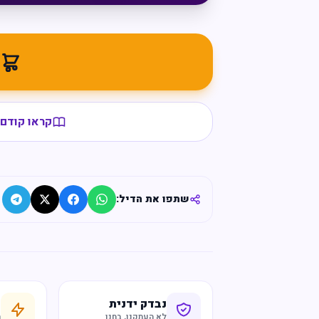
מ
קראו קודם 
שתפו את הדיל:
נבדק ידנית
ח
לא העתקנו, בחנו
ר