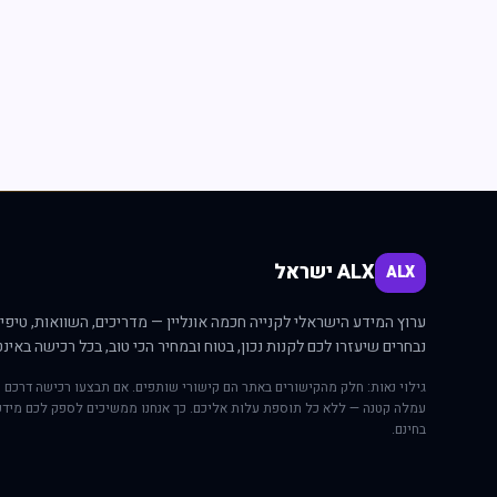
ALX ישראל
ALX
ערוץ המידע הישראלי לקנייה חכמה אונליין — מדריכים, השוואות, טיפים
נבחרים שיעזרו לכם לקנות נכון, בטוח ובמחיר הכי טוב, בכל רכישה באינט
גילוי נאות: חלק מהקישורים באתר הם קישורי שותפים. אם תבצעו רכישה דרכם י
עמלה קטנה — ללא כל תוספת עלות אליכם. כך אנחנו ממשיכים לספק לכם מידע
בחינם.