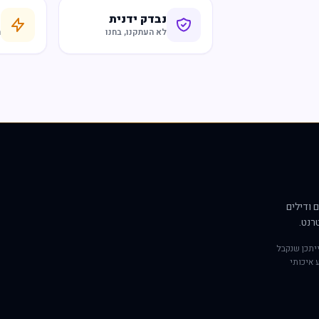
נבדק ידנית
ח
לא העתקנו, בחנו
ר
 ודילים
רנט.
יתכן שנקבל
 איכותי