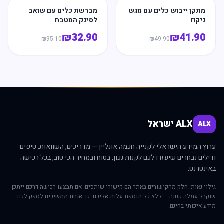
מתקן ייבוש כלים עם מגש
מברשת כלים עם שואב
ניקוז
לסינק המטבח
₪
32.90
₪
41.90
₪
95.10
₪
49.90
ALX ישראל
ALX
ערוץ המידע הישראלי לקנייה חכמה אונליין — מדריכים, השוואות, טיפים
ודילים נבחרים שיעזרו לכם לקנות נכון, בטוח ובמחיר הכי טוב, בכל רכישה
באינטרנט.
גילוי נאות: חלק מהקישורים באתר הם קישורי שותפים. אם תבצעו רכישה דרכם ייתכן
שנקבל עמלה קטנה — ללא כל תוספת עלות אליכם. כך אנחנו ממשיכים לספק לכם
מידע איכותי בחינם.