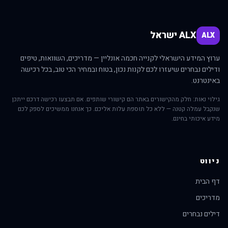
ALX ישראל
ALX
ערוץ המידע הישראלי לקנייה חכמה אונליין — מדריכים, השוואות, טיפים
ודילים נבחרים שיעזרו לכם לקנות נכון, בטוח ובמחיר הכי טוב, בכל רכישה
באינטרנט.
גילוי נאות: חלק מהקישורים באתר הם קישורי שותפים. אם תבצעו רכישה דרכם ייתכן
שנקבל עמלה קטנה — ללא כל תוספת עלות אליכם. כך אנחנו ממשיכים לספק לכם
מידע איכותי בחינם.
ניווט
דף הבית
מדריכים
דילים נבחרים