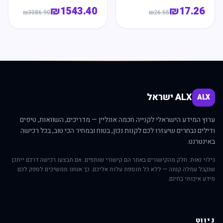
₪
1543.40
₪
17.26
₪
3086.90
₪
26.55
ALX ישראל
ALX
ערוץ המידע הישראלי לקנייה חכמה אונליין — מדריכים, השוואות, טיפים
ודילים נבחרים שיעזרו לכם לקנות נכון, בטוח ובמחיר הכי טוב, בכל רכישה
באינטרנט.
גילוי נאות: חלק מהקישורים באתר הם קישורי שותפים. אם תבצעו רכישה דרכם ייתכן
שנקבל עמלה קטנה — ללא כל תוספת עלות אליכם. כך אנחנו ממשיכים לספק לכם
מידע איכותי בחינם.
ניווט