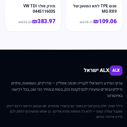
מגש TPE לתא המטען של
מזרק סולר VW TDI
0445116035
MG RX9
₪
383.97
₪
109.06
₪
533.29
₪
218.11
ALX ישראל
ALX
ערוץ המידע הישראלי לקנייה חכמה אונליין — מדריכים, השוואות, טיפים
ודילים נבחרים שיעזרו לכם לקנות נכון, בטוח ובמחיר הכי טוב, בכל רכישה
באינטרנט.
גילוי נאות: חלק מהקישורים באתר הם קישורי שותפים. אם תבצעו רכישה דרכם ייתכן
שנקבל עמלה קטנה — ללא כל תוספת עלות אליכם. כך אנחנו ממשיכים לספק לכם
מידע איכותי בחינם.