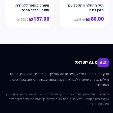
תיק החתלה מתקפל עם
משחק קופסה ללמידת
מזרן לינה
חשבון בדרך מהנה
₪
137.00
₪
80.00
₪
152.30
₪
243.60
ALX ישראל
ALX
ערוץ המידע הישראלי לקנייה חכמה אונליין — מדריכים, השוואות, טיפים
ודילים נבחרים שיעזרו לכם לקנות נכון, בטוח ובמחיר הכי טוב, בכל רכישה
באינטרנט.
גילוי נאות: חלק מהקישורים באתר הם קישורי שותפים. אם תבצעו רכישה דרכם ייתכן
שנקבל עמלה קטנה — ללא כל תוספת עלות אליכם. כך אנחנו ממשיכים לספק לכם
מידע איכותי בחינם.