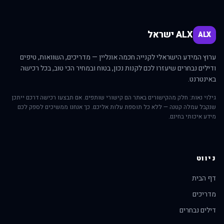
ALX ישראל
ALX
ערוץ המידע הישראלי לקנייה חכמה אונליין — מדריכים, השוואות, טיפים
ודילים נבחרים שיעזרו לכם לקנות נכון, בטוח ובמחיר הכי טוב, בכל רכישה
באינטרנט.
גילוי נאות: חלק מהקישורים באתר הם קישורי שותפים. אם תבצעו רכישה דרכם ייתכן
שנקבל עמלה קטנה — ללא כל תוספת עלות אליכם. כך אנחנו ממשיכים לספק לכם
מידע איכותי בחינם.
ניווט
דף הבית
מדריכים
דילים נבחרים