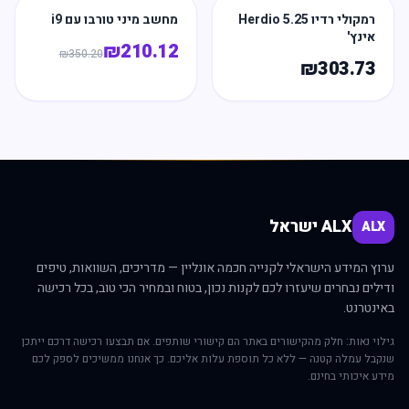
רמקולי רדיו Herdio 5.25
מחשב מיני טורבו עם i9
אינץ'
₪
210.12
₪
350.20
₪
303.73
ALX ישראל
ALX
ערוץ המידע הישראלי לקנייה חכמה אונליין — מדריכים, השוואות, טיפים
ודילים נבחרים שיעזרו לכם לקנות נכון, בטוח ובמחיר הכי טוב, בכל רכישה
באינטרנט.
גילוי נאות: חלק מהקישורים באתר הם קישורי שותפים. אם תבצעו רכישה דרכם ייתכן
שנקבל עמלה קטנה — ללא כל תוספת עלות אליכם. כך אנחנו ממשיכים לספק לכם
מידע איכותי בחינם.