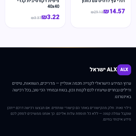
רגלי עץ לרהיט עם כוונון
ציפית דקורטיבית קנדי
40x40
₪
14.57
₪
29.13
₪
3.22
₪
3.37
ALX ישראל
ALX
ערוץ המידע הישראלי לקנייה חכמה אונליין — מדריכים, השוואות, טיפים
ודילים נבחרים שיעזרו לכם לקנות נכון, בטוח ובמחיר הכי טוב, בכל רכישה
באינטרנט.
גילוי נאות: חלק מהקישורים באתר הם קישורי שותפים. אם תבצעו רכישה דרכם ייתכן
שנקבל עמלה קטנה — ללא כל תוספת עלות אליכם. כך אנחנו ממשיכים לספק לכם
מידע איכותי בחינם.