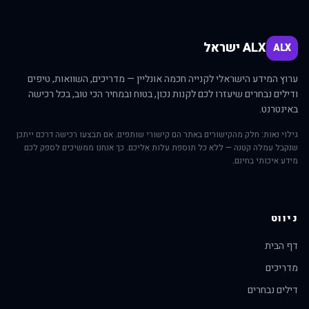
ALX ישראל
ALX
ערוץ המידע הישראלי לקנייה חכמה אונליין — מדריכים, השוואות, טיפים
ודילים נבחרים שיעזרו לכם לקנות נכון, בטוח ובמחיר הכי טוב, בכל רכישה
באינטרנט.
גילוי נאות: חלק מהקישורים באתר הם קישורי שותפים. אם תבצעו רכישה דרכם ייתכן
שנקבל עמלה קטנה — ללא כל תוספת עלות אליכם. כך אנחנו ממשיכים לספק לכם
מידע איכותי בחינם.
ניווט
דף הבית
מדריכים
דילים נבחרים