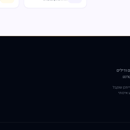
 ודילים
רנט.
יתכן שנקבל
 איכותי