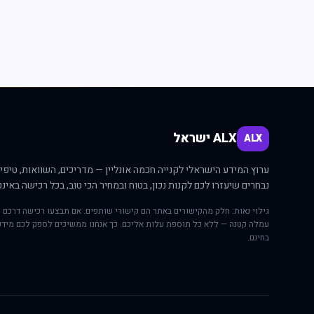
ALX ישראל
ALX
ערוץ המידע הישראלי לקנייה חכמה אונליין — מדריכים, השוואות, טיפים
נבחרים שיעזרו לכם לקנות נכון, בטוח ובמחיר הכי טוב, בכל רכישה באינט
גילוי נאות: חלק מהקישורים באתר הם קישורי שותפים. אם תבצעו רכישה דרכם י
עמלה קטנה — ללא כל תוספת עלות אליכם. כך אנחנו ממשיכים לספק לכם מידע
בחינם.