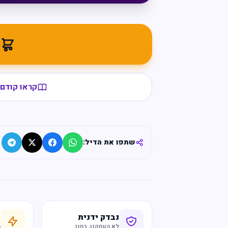
מ
קראו קודם 
שתפו את הדיל:
נבדק ידנית
ח
לא העתקנו, בחנו
ר