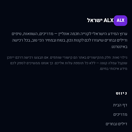
ALX ישראל
ALX
ערוץ המידע הישראלי לקנייה חכמה אונליין — מדריכים, השוואות, טיפים
ודילים נבחרים שיעזרו לכם לקנות נכון, בטוח ובמחיר הכי טוב, בכל רכישה
באינטרנט.
גילוי נאות: חלק מהקישורים באתר הם קישורי שותפים. אם תבצעו רכישה דרכם ייתכן
שנקבל עמלה קטנה — ללא כל תוספת עלות אליכם. כך אנחנו ממשיכים לספק לכם
מידע איכותי בחינם.
ניווט
דף הבית
מדריכים
דילים נבחרים