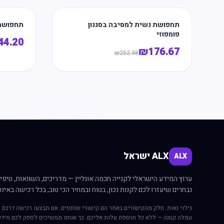
תחפושת נשית למסיבה בסגנון
תחפושת 
פומפוזי
44.20
₪
176.67
₪
252.38
ALX ישראל
ALX
ערוץ המידע הישראלי לקנייה חכמה אונליין — מדריכים, השוואות, טיפים
נבחרים שיעזרו לכם לקנות נכון, בטוח ובמחיר הכי טוב, בכל רכישה באינט
גילוי נאות: חלק מהקישורים באתר הם קישורי שותפים. אם תבצעו רכישה דרכם י
עמלה קטנה — ללא כל תוספת עלות אליכם. כך אנחנו ממשיכים לספק לכם מידע