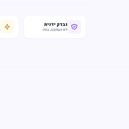
נבדק ידנית
ח
לא העתקנו, בחנו
ר