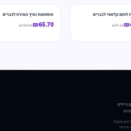
לוחם קלאסי לגברים
תחפושת נסיך המזרח לגברים
₪
65.70
₪
₪
104.30
₪
71.20
 ודילים
רנט.
יתכן שנקבל
 איכותי