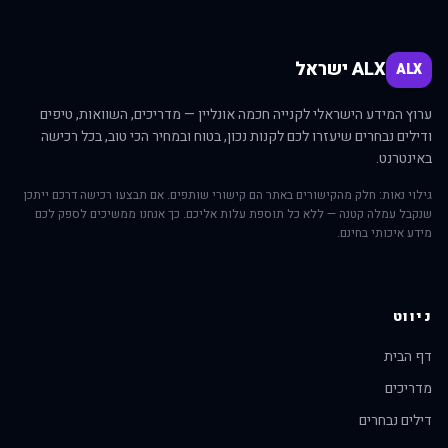
ALX ישראל
ALX
ערוץ המידע הישראלי לקנייה חכמה אונליין — מדריכים, השוואות, טיפים
ודילים נבחרים שיעזרו לכם לקנות נכון, בטוח ובמחיר הכי טוב, בכל רכישה
באינטרנט.
גילוי נאות: חלק מהקישורים באתר הם קישורי שותפים. אם תבצעו רכישה דרכם ייתכן
שנקבל עמלה קטנה — ללא כל תוספת עלות אליכם. כך אנחנו ממשיכים לספק לכם
מידע איכותי בחינם.
ניווט
דף הבית
מדריכים
דילים נבחרים