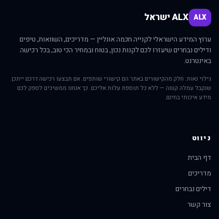
ALX ישראל
ALX
ערוץ המידע הישראלי לקנייה חכמה אונליין — מדריכים, השוואות, טיפים
ודילים נבחרים שיעזרו לכם לקנות נכון, בטוח ובמחיר הכי טוב, בכל רכישה
באינטרנט.
גילוי נאות: חלק מהקישורים באתר הם קישורי שותפים. אם תבצעו רכישה דרכם ייתכן
שנקבל עמלה קטנה — ללא כל תוספת עלות אליכם. כך אנחנו ממשיכים לספק לכם
מידע איכותי בחינם.
ניווט
דף הבית
מדריכים
דילים נבחרים
צור קשר