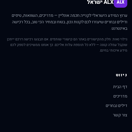
ALX ישראל
ALX
ערוץ המידע הישראלי לקנייה חכמה אונליין — מדריכים, השוואות, טיפים
ודילים נבחרים שיעזרו לכם לקנות נכון, בטוח ובמחיר הכי טוב, בכל רכישה
באינטרנט.
גילוי נאות: חלק מהקישורים באתר הם קישורי שותפים. אם תבצעו רכישה דרכם ייתכן
שנקבל עמלה קטנה — ללא כל תוספת עלות אליכם. כך אנחנו ממשיכים לספק לכם
מידע איכותי בחינם.
ניווט
דף הבית
מדריכים
דילים נבחרים
צור קשר