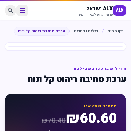
ALX ישראל
ALX
ערוץ המידע לקנייה חכמה
דף הבית
/
דילים נבחרים
/
ערכת סחיבת ריהוט קל ונוח
חיסכון
%
14
הדיל שבדקנו בשבילכם
ערכת סחיבת ריהוט קל ונוח
המחיר שמצאנו
₪
60.60
₪
70.40