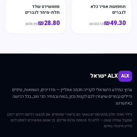
תחפושת אסיר כלא
סווטשירט שלד
לגברים
תלת-מימד לגברים
₪
28.80
₪
49.30
₪
36.90
₪
102.10
ALX ישראל
ALX
ערוץ המידע הישראלי לקנייה חכמה אונליין — מדריכים, השוואות, טיפים
ודילים נבחרים שיעזרו לכם לקנות נכון, בטוח ובמחיר הכי טוב, בכל רכישה
באינטרנט.
גילוי נאות: חלק מהקישורים באתר הם קישורי שותפים. אם תבצעו רכישה דרכם ייתכן
שנקבל עמלה קטנה — ללא כל תוספת עלות אליכם. כך אנחנו ממשיכים לספק לכם
מידע איכותי בחינם.