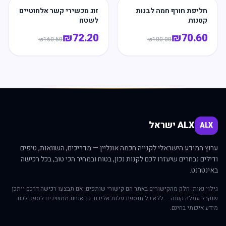
חליפת חורף חמה לבנות
זוג מכשירי קשר אלחוטיים
קטנות
לשטח
₪
72.20
₪
70.60
₪
160.50
₪
100.00
ALX ישראל
ALX
ערוץ המידע הישראלי לקנייה חכמה אונליין — מדריכים, השוואות, טיפים
ודילים נבחרים שיעזרו לכם לקנות נכון, בטוח ובמחיר הכי טוב, בכל רכישה
באינטרנט.
גילוי נאות: חלק מהקישורים באתר הם קישורי שותפים. אם תבצעו רכישה דרכם ייתכן
שנקבל עמלה קטנה — ללא כל תוספת עלות אליכם. כך אנחנו ממשיכים לספק לכם
מידע איכותי בחינם.