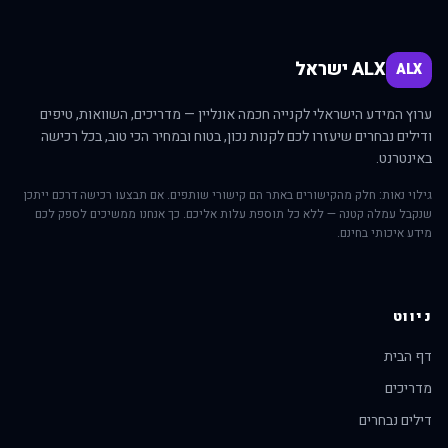
ALX ישראל
ALX
ערוץ המידע הישראלי לקנייה חכמה אונליין — מדריכים, השוואות, טיפים
ודילים נבחרים שיעזרו לכם לקנות נכון, בטוח ובמחיר הכי טוב, בכל רכישה
באינטרנט.
גילוי נאות: חלק מהקישורים באתר הם קישורי שותפים. אם תבצעו רכישה דרכם ייתכן
שנקבל עמלה קטנה — ללא כל תוספת עלות אליכם. כך אנחנו ממשיכים לספק לכם
מידע איכותי בחינם.
ניווט
דף הבית
מדריכים
דילים נבחרים