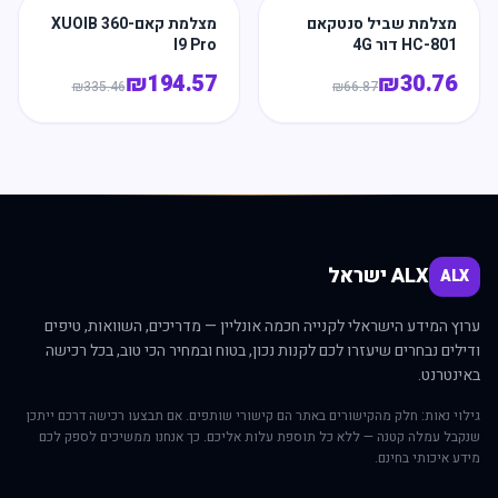
מצלמת שביל סנטקאם
מצלמת קאם-360 XUOIB
HC-801 דור 4G
I9 Pro
₪
194.57
₪
30.76
₪
335.46
₪
66.87
ALX ישראל
ALX
ערוץ המידע הישראלי לקנייה חכמה אונליין — מדריכים, השוואות, טיפים
ודילים נבחרים שיעזרו לכם לקנות נכון, בטוח ובמחיר הכי טוב, בכל רכישה
באינטרנט.
גילוי נאות: חלק מהקישורים באתר הם קישורי שותפים. אם תבצעו רכישה דרכם ייתכן
שנקבל עמלה קטנה — ללא כל תוספת עלות אליכם. כך אנחנו ממשיכים לספק לכם
מידע איכותי בחינם.