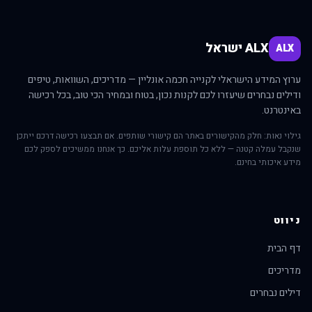
ALX ישראל
ALX
ערוץ המידע הישראלי לקנייה חכמה אונליין — מדריכים, השוואות, טיפים
ודילים נבחרים שיעזרו לכם לקנות נכון, בטוח ובמחיר הכי טוב, בכל רכישה
באינטרנט.
גילוי נאות: חלק מהקישורים באתר הם קישורי שותפים. אם תבצעו רכישה דרכם ייתכן
שנקבל עמלה קטנה — ללא כל תוספת עלות אליכם. כך אנחנו ממשיכים לספק לכם
מידע איכותי בחינם.
ניווט
דף הבית
מדריכים
דילים נבחרים