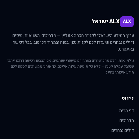
ALX ישראל
ALX
ערוץ המידע הישראלי לקנייה חכמה אונליין — מדריכים, השוואות, טיפים
ודילים נבחרים שיעזרו לכם לקנות נכון, בטוח ובמחיר הכי טוב, בכל רכישה
באינטרנט.
גילוי נאות: חלק מהקישורים באתר הם קישורי שותפים. אם תבצעו רכישה דרכם ייתכן
שנקבל עמלה קטנה — ללא כל תוספת עלות אליכם. כך אנחנו ממשיכים לספק לכם
מידע איכותי בחינם.
ניווט
דף הבית
מדריכים
דילים נבחרים