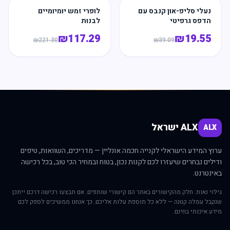
נעלי סליפ-און קנבס עם
לופרי זמש יומיומיים
הדפס גרפיטי
לבנות
₪
117.29
₪
19.55
₪
221.30
₪
39.09
ALX ישראל
ALX
ערוץ המידע הישראלי לקנייה חכמה אונליין — מדריכים, השוואות, טיפים
ודילים נבחרים שיעזרו לכם לקנות נכון, בטוח ובמחיר הכי טוב, בכל רכישה
באינטרנט.
גילוי נאות: חלק מהקישורים באתר הם קישורי שותפים. אם תבצעו רכישה דרכם ייתכן
שנקבל עמלה קטנה — ללא כל תוספת עלות אליכם. כך אנחנו ממשיכים לספק לכם
מידע איכותי בחינם.