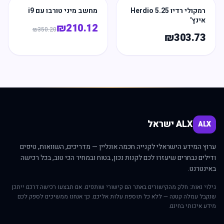
רמקולי רדיו Herdio 5.25
מחשב מיני טורבו עם i9
אינץ'
₪
210.12
₪
350.20
₪
303.73
ALX ישראל
ALX
ערוץ המידע הישראלי לקנייה חכמה אונליין — מדריכים, השוואות, טיפים
ודילים נבחרים שיעזרו לכם לקנות נכון, בטוח ובמחיר הכי טוב, בכל רכישה
באינטרנט.
גילוי נאות: חלק מהקישורים באתר הם קישורי שותפים. אם תבצעו רכישה דרכם ייתכן
שנקבל עמלה קטנה — ללא כל תוספת עלות אליכם. כך אנחנו ממשיכים לספק לכם
מידע איכותי בחינם.