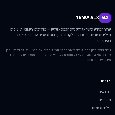
ALX ישראל
ALX
ערוץ המידע הישראלי לקנייה חכמה אונליין — מדריכים, השוואות, טיפים
ודילים נבחרים שיעזרו לכם לקנות נכון, בטוח ובמחיר הכי טוב, בכל רכישה
באינטרנט.
גילוי נאות: חלק מהקישורים באתר הם קישורי שותפים. אם תבצעו רכישה דרכם ייתכן
שנקבל עמלה קטנה — ללא כל תוספת עלות אליכם. כך אנחנו ממשיכים לספק לכם
מידע איכותי בחינם.
ניווט
דף הבית
מדריכים
דילים נבחרים