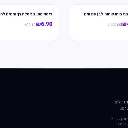
בט בוהו שחור-לבן עם ווים
כיסוי מושב אסלה רך וחמים לחו
₪
6.90
₪
₪
20.10
₪
100.00
 ודילים
רנט.
יתכן שנקבל
 איכותי