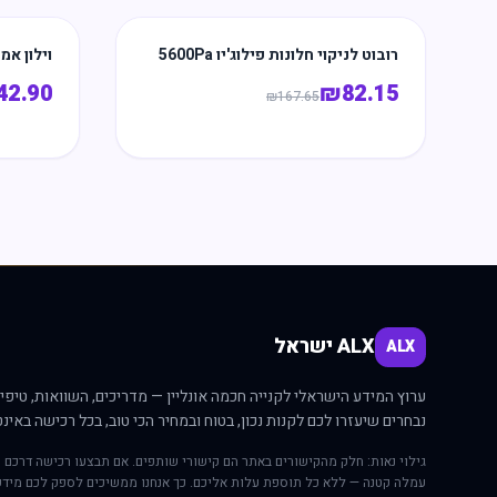
רובוט לניקוי חלונות פילוג'יו 5600Pa
וילון אמ
42.90
₪
82.15
₪
167.65
ALX ישראל
ALX
ערוץ המידע הישראלי לקנייה חכמה אונליין — מדריכים, השוואות, טיפים
נבחרים שיעזרו לכם לקנות נכון, בטוח ובמחיר הכי טוב, בכל רכישה באינט
גילוי נאות: חלק מהקישורים באתר הם קישורי שותפים. אם תבצעו רכישה דרכם י
עמלה קטנה — ללא כל תוספת עלות אליכם. כך אנחנו ממשיכים לספק לכם מידע