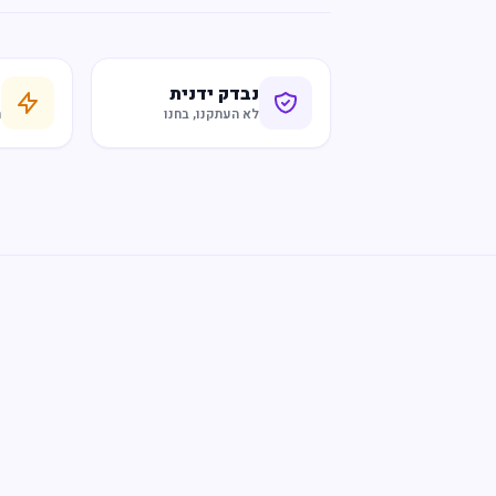
נבדק ידנית
ח
לא העתקנו, בחנו
ר