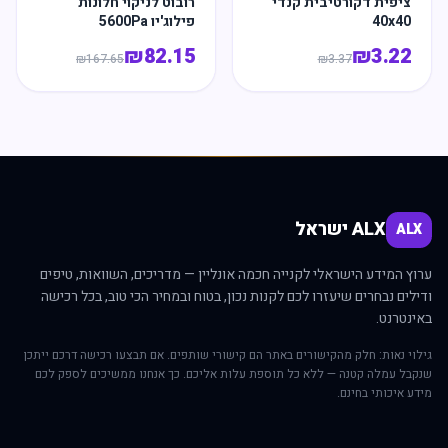
ציפית דקורטיבית קנדי
רובוט לניקוי חלונות
40x40
פילוג'יו 5600Pa
₪
82.15
₪
3.22
₪
167.65
₪
3.37
ALX ישראל
ALX
ערוץ המידע הישראלי לקנייה חכמה אונליין — מדריכים, השוואות, טיפים
ודילים נבחרים שיעזרו לכם לקנות נכון, בטוח ובמחיר הכי טוב, בכל רכישה
באינטרנט.
גילוי נאות: חלק מהקישורים באתר הם קישורי שותפים. אם תבצעו רכישה דרכם ייתכן
שנקבל עמלה קטנה — ללא כל תוספת עלות אליכם. כך אנחנו ממשיכים לספק לכם
מידע איכותי בחינם.