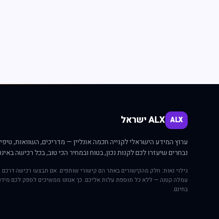
ALX ישראל
ALX
ערוץ המידע הישראלי לקנייה חכמה אונליין — מדריכים, השוואות, טיפים
נבחרים שיעזרו לכם לקנות נכון, בטוח ובמחיר הכי טוב, בכל רכישה באינט
גילוי נאות: חלק מהקישורים באתר הם קישורי שותפים. אם תבצעו רכישה דרכם י
עמלה קטנה — ללא כל תוספת עלות אליכם. כך אנחנו ממשיכים לספק לכם מידע
בחינם.