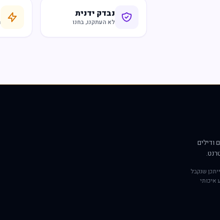
נבדק ידנית
ח
לא העתקנו, בחנו
ר
 ודילים
רנט.
יתכן שנקבל
 איכותי